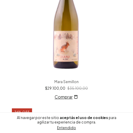
Mara Semillon
$29.100,00
$35.100,00
36
%
OFF
Al navegar por este sitio
aceptás el uso de cookies
para
agilizar tu experiencia de compra.
Entendido