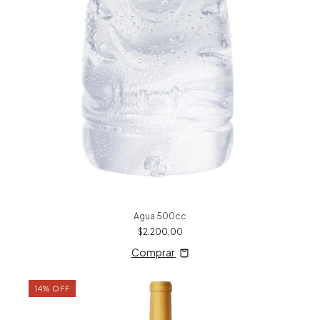
Agua 500cc
$2.200,00
Comprar
14
%
OFF