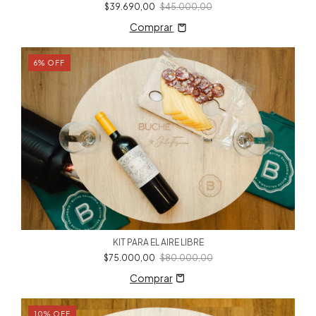
$39.690,00
$45.000,00
Comprar
6
%
OFF
KIT PARA EL AIRE LIBRE
$75.000,00
$80.000,00
10
%
OFF