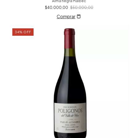
Alma negra Malbec
$40.000,00
$50.000,00
34
%
OFF