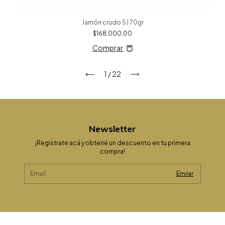
Jamón crudo 5J 70gr
$168.000,00
Comprar
1
/
22
Newsletter
¡Registrate acá y obtené un descuento en tu primera
compra!