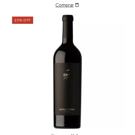
20
%
OFF