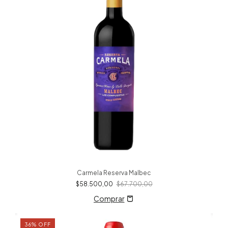
Carmela Reserva Malbec
$58.500,00
$67.700,00
36
%
OFF